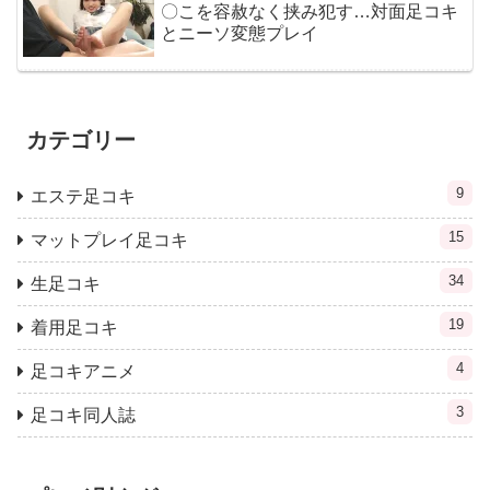
〇こを容赦なく挟み犯す…対面足コキ
とニーソ変態プレイ
カテゴリー
9
エステ足コキ
15
マットプレイ足コキ
34
生足コキ
19
着用足コキ
4
足コキアニメ
3
足コキ同人誌