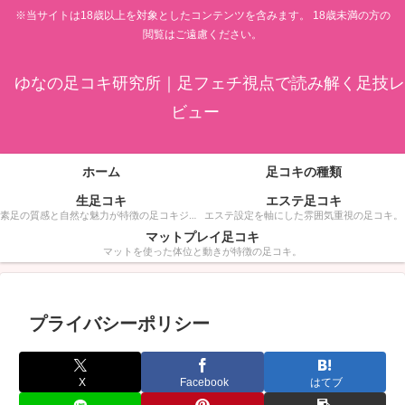
※当サイトは18歳以上を対象としたコンテンツを含みます。 18歳未満の方の
閲覧はご遠慮ください。
ゆなの足コキ研究所｜足フェチ視点で読み解く足技レ
ビュー
ホーム
足コキの種類
生足コキ
エステ足コキ
素足の質感と自然な魅力が特徴の足コキジャンル。
エステ設定を軸にした雰囲気重視の足コキ。
マットプレイ足コキ
マットを使った体位と動きが特徴の足コキ。
プライバシーポリシー
X
Facebook
はてブ