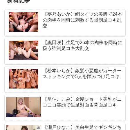
新着記事
【夢乃あいか】網タイツの美脚で24本
の肉棒を同時に刺激する強制足コキ乱
交
【奥田咲】生足で26本の肉棒を同時に
扱う強制足コキ大乱交
【松本いちか】銀髪小悪魔がガーター
ストッキングで5人を踏みつけ足コキ
【星仲ここみ】金髪ショート美乳がニ
コニコ笑顔で生足対面＆背面足コキ
【瀬戸ひなこ】美白生足でギンギンち