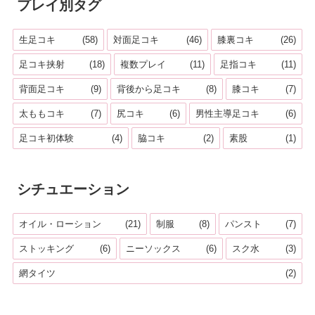
プレイ別タグ
生足コキ
(58)
対面足コキ
(46)
膝裏コキ
(26)
足コキ挟射
(18)
複数プレイ
(11)
足指コキ
(11)
背面足コキ
(9)
背後から足コキ
(8)
膝コキ
(7)
太ももコキ
(7)
尻コキ
(6)
男性主導足コキ
(6)
足コキ初体験
(4)
脇コキ
(2)
素股
(1)
シチュエーション
オイル・ローション
(21)
制服
(8)
パンスト
(7)
ストッキング
(6)
ニーソックス
(6)
スク水
(3)
網タイツ
(2)