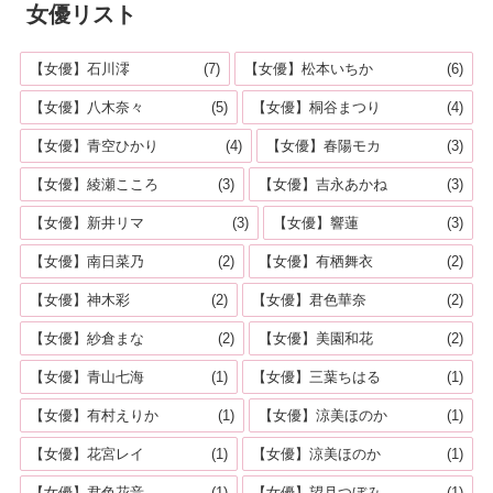
女優リスト
【女優】石川澪
(7)
【女優】松本いちか
(6)
【女優】八木奈々
(5)
【女優】桐谷まつり
(4)
【女優】青空ひかり
(4)
【女優】春陽モカ
(3)
【女優】綾瀬こころ
(3)
【女優】吉永あかね
(3)
【女優】新井リマ
(3)
【女優】響蓮
(3)
【女優】南日菜乃
(2)
【女優】有栖舞衣
(2)
【女優】神木彩
(2)
【女優】君色華奈
(2)
【女優】紗倉まな
(2)
【女優】美園和花
(2)
【女優】青山七海
(1)
【女優】三葉ちはる
(1)
【女優】有村えりか
(1)
【女優】涼美ほのか
(1)
【女優】花宮レイ
(1)
【女優】涼美ほのか
(1)
【女優】君色花音
(1)
【女優】望月つぼみ
(1)